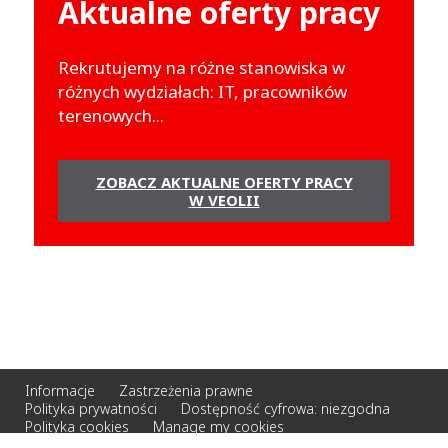
Aktualne oferty pracy
Rekrutujemy na różne stanowiska w
różnych wydziałach: IT, pracowników
terenowych...
ZOBACZ AKTUALNE OFERTY PRACY
W VEOLII
Informacje
Zastrzeżenia prawne
Polityka prywatności
Dostępność cyfrowa: niezgodna
Polityka cookies
Manage my cookies