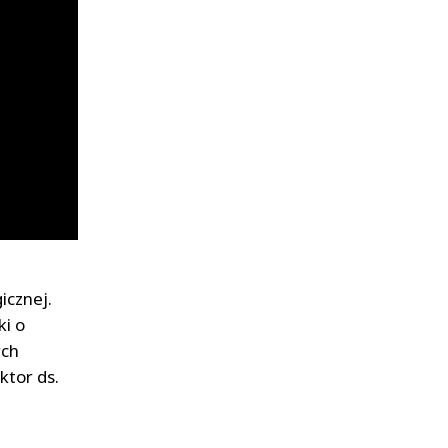
icznej.
ki o
ych
tor ds.