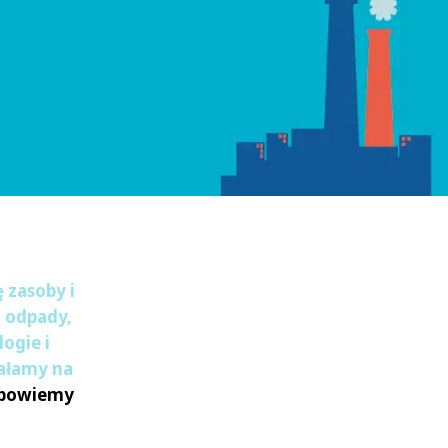
WATER TECHNOLOGIES
 zasoby i
 odpady,
ogie i
ałamy na
powiemy