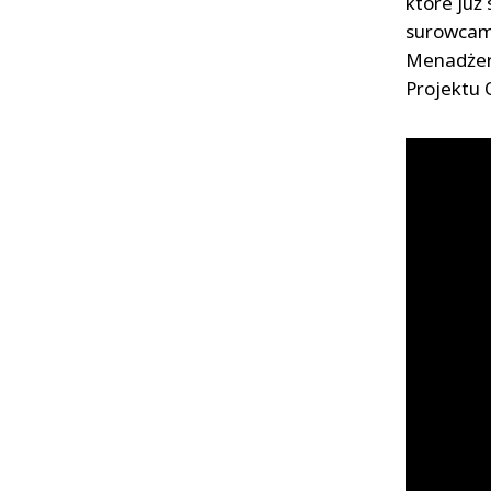
które już
surowcami
Menadżere
Projektu 