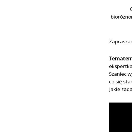
bioróżno
Zapraszam
Tematem 
ekspertka
Szaniec w
co się st
Jakie zad