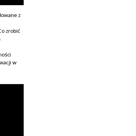
owane z
o zrobić
m
ności
wacji w