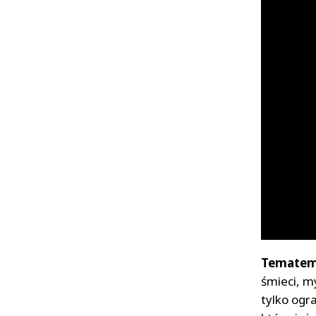
Tematem 
śmieci, m
tylko ogr