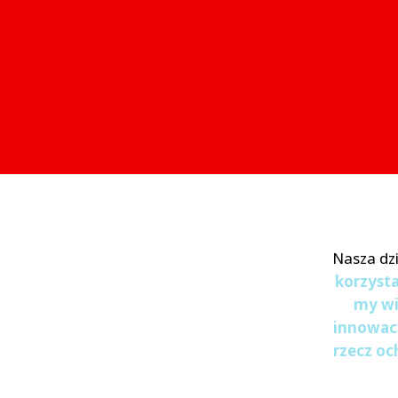
Nasza dzi
korzyst
my wi
innowacy
rzecz oc