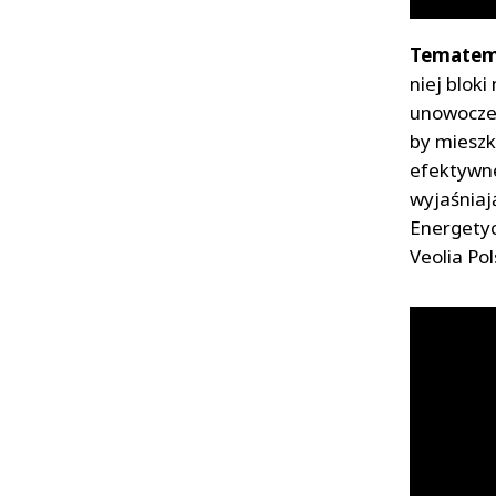
Tematem 
niej blok
unowocześ
by mieszk
efektywne
wyjaśniaj
Energetyc
Veolia Pol