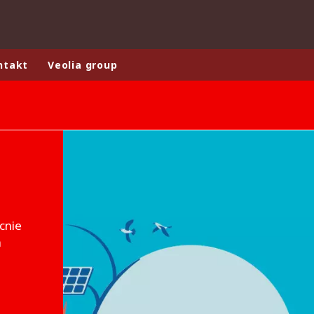
ntakt
Veolia group
rld
DLE EAST
EUROPE
LATIN AMERICA
AND NEW ZEALAND
NORTH AMERICA
cnie
a