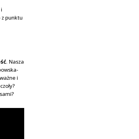
i
 z punktu
ość
. Nasza
bowska-
 ważne i
zczoły?
 sami?