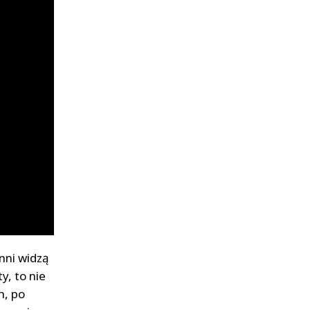
nni widzą
y, to nie
h, po