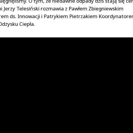
 sięgnęliśmy. O tym, że niedawne odpady dziś stają się c
 Jerzy Telesiński rozmawia z Pawłem Zbiegniewskim
m ds. Innowacji i Patrykiem Pietrzakiem Koordynator
Odzysku Ciepła.