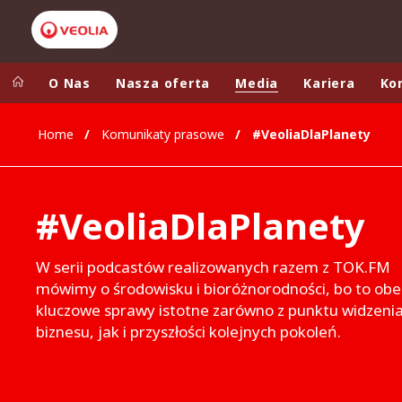
O Nas
Nasza oferta
Media
Kariera
Ko
Home
Komunikaty prasowe
#VeoliaDlaPlanety
Veolia Group
In the wo
AFRICA - MID
VEOLIA.COM
#VeoliaDlaPlanety
ASIA
CAMPUS
AUSTRALIA 
FOUNDATION
W serii podcastów realizowanych razem z TOK.FM
mówimy o środowisku i bioróżnorodności, bo to obe
INSTITUTE
kluczowe sprawy istotne zarówno z punktu widzeni
biznesu, jak i przyszłości kolejnych pokoleń.