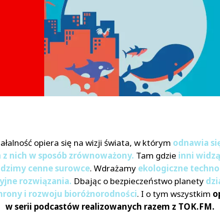
ałalność opiera się na wizji świata, w którym
odnawia się
a z nich w sposób zrównoważony.
Tam gdzie
inni widzą
dzimy cenne surowce
. Wdrażamy
ekologiczne technol
jne rozwiązania.
Dbając o bezpieczeństwo planety
dzi
hrony i rozwoju bioróżnorodności
. I o tym wszystkim
o
w serii podcastów realizowanych razem z TOK.FM.