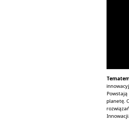
Tematem 
innowacyj
Powstają n
planetę. 
rozwiązań
Innowacji