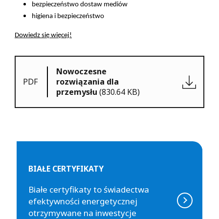
bezpieczeństwo dostaw mediów
higiena i bezpieczeństwo
Dowiedz się więcej!
Nowoczesne
PDF
rozwiązania dla
przemysłu
(830.64 KB)
BIAŁE CERTYFIKATY
Białe certyfikaty to świadectwa
efektywności energetycznej
otrzymywane na inwestycje