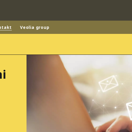
ntakt
Veolia group
rld
DLE EAST
EUROPE
mi
LATIN AMERICA
AND NEW ZEALAND
NORTH AMERICA