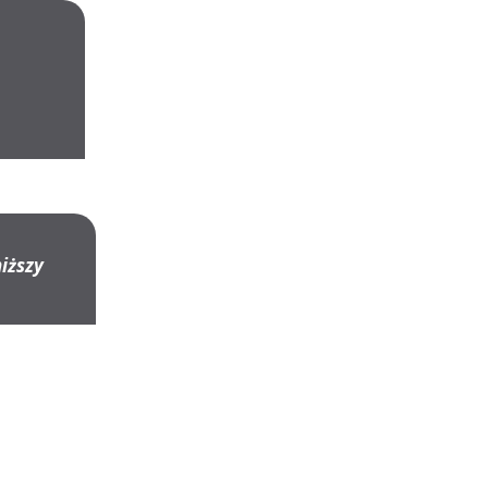
i
iższy