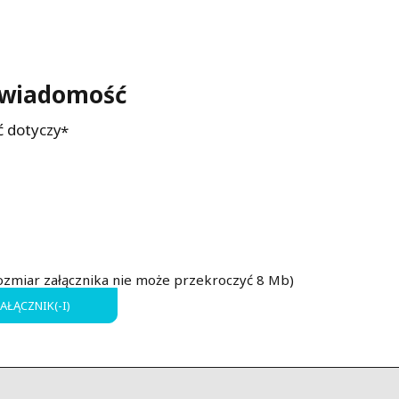
 wiadomość
 dotyczy
rozmiar załącznika nie może przekroczyć 8 Mb)
AŁĄCZNIK(-I)