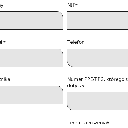
my
NIP
il
Telefon
tnika
Numer PPE/PPG, którego 
dotyczy
Temat zgłoszenia