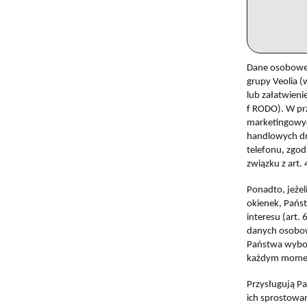
Dane osobowe 
grupy Veolia (
lub załatwieni
f RODO). W pr
marketingowych
handlowych dr
telefonu, zgo
związku z art.
Ponadto, jeże
okienek, Pańs
interesu (art.
danych osobow
Państwa wybor
każdym momenc
Przysługują P
ich sprostowan