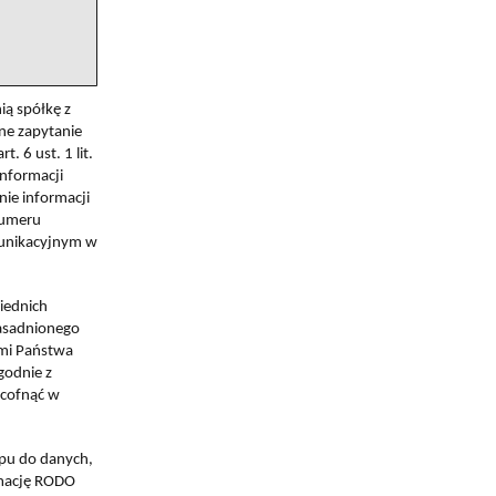
ą spółkę z
ne zapytanie
. 6 ust. 1 lit.
nformacji
ie informacji
numeru
munikacyjnym w
iednich
zasadnionego
rami Państwa
godnie z
 cofnąć w
ępu do danych,
ormację RODO