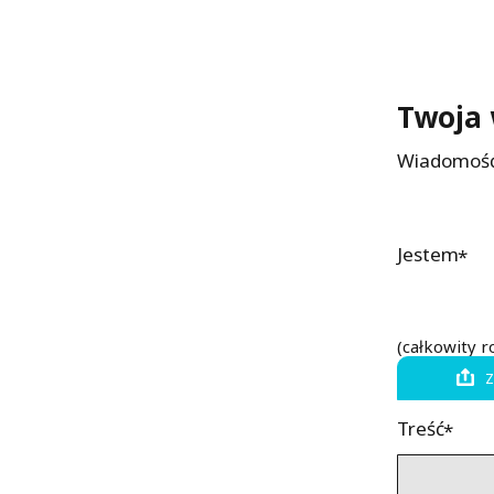
Twoja
Wiadomość
Jestem
(całkowity 
Z
Treść