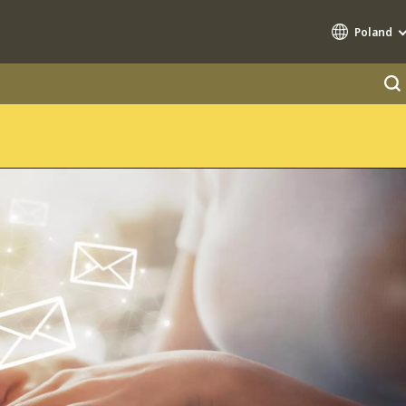
Poland
Specialty Brands
AIR QUALITY
ENGINEERING & CONSULTING
HAZARDOUS WASTE EUROPE
INDUSTRIES GLOBAL SOLUTIONS
NUCLEAR SOLUTIONS
OFIS
SEDE BENELUX
VEOLIA AGRICULTURE