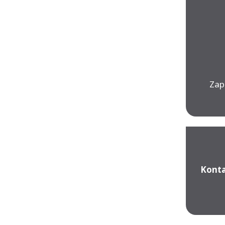
Zap
Konta