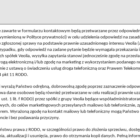
zawarte w formularzu kontaktowym będą przetwarzane przez odpowiedni
wymienioną w Polityce prywatności) w celu udzielenia odpowiedzi na zasad
e zgłoszonej sprawy na podstawie prawnie uzasadnionego interesu Veolia (art
zypadku, gdy odpowiedź na zadane pytanie będzie wymagała przekazania i
 spółek Veolia, wysyłka zapytania stanowi jednocześnie zgodę na przesłan
ogą elektroniczną i/lub zgodę na marketing z wykorzystaniem podanego 
dnie z ustawą o świadczeniu usług droga telefoniczną oraz Prawem Teleko
 4 pkt 11 RODO.
li wyrażą Państwo odrębną, dobrowolną zgodę poprzez zaznaczenie odpow
twa dane osobowe będą również przetwarzane w celu realizacji prawnie u
 6 ust. 1 lit. f RODO) przez spółki z grupy Veolia będące współadministrato
ych, do celów marketingowych przesyłanych mailowo lub telefonicznie, z
em. Wyrażoną zgodę na kontakt mailowy lub telefoniczny mogą Państwo
ie i bez podawania przyczyny.
aństwu prawa z RODO, w szczególności prawo do złożenia sprzeciwu, dost
ia, aktualizacji i usunięcia, prawo do otrzymania kopii danych. Pełną inf