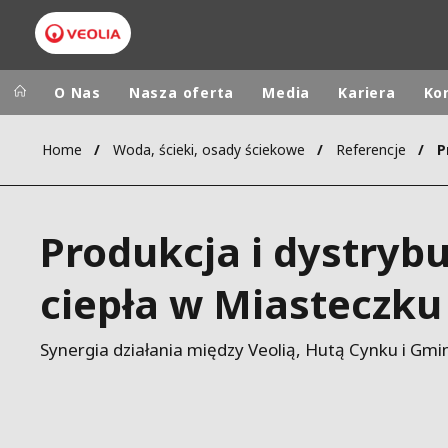
O Nas
Nasza oferta
Media
Kariera
Ko
Home
Woda, ścieki, osady ściekowe
Referencje
Veolia Group
In the wo
AFRICA - MID
VEOLIA.COM
Produkcja i dystrybu
ASIA
CAMPUS
AUSTRALIA 
ciepła w Miasteczku
FOUNDATION
INSTITUTE
Synergia działania między Veolią, Hutą Cynku i Gmi