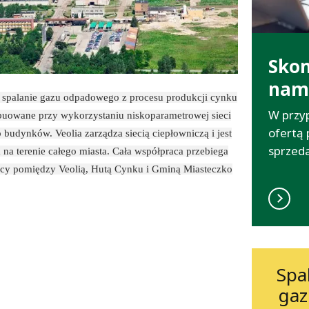
Skon
nam
z spalanie gazu odpadowego z procesu produkcji cynku
W przy
rybuowane przy wykorzystaniu niskoparametrowej sieci
ofertą 
budynków. Veolia zarządza siecią ciepłowniczą i jest
sprzed
 na terenie całego miasta. Cała współpraca przebiega
racy pomiędzy Veolią, Hutą Cynku i Gminą Miasteczko
Spa
gaz