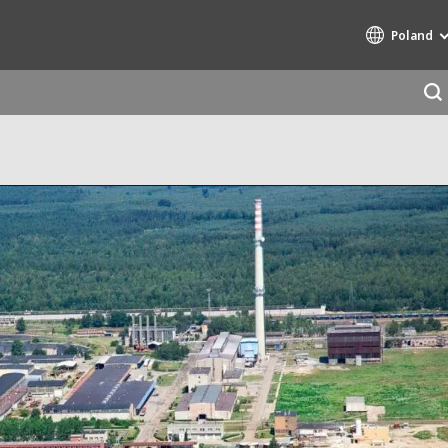
Poland
Specialty Brands
AIR QUALITY
ENGINEERING & CONSULTING
HAZARDOUS WASTE EUROPE
INDUSTRIES GLOBAL SOLUTIONS
NUCLEAR SOLUTIONS
OFIS
SEDE BENELUX
VEOLIA AGRICULTURE