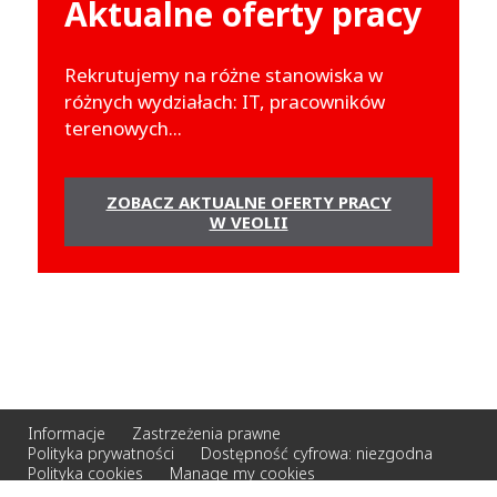
Aktualne oferty pracy
Rekrutujemy na różne stanowiska w
różnych wydziałach: IT, pracowników
terenowych...
ZOBACZ AKTUALNE OFERTY PRACY
W VEOLII
Informacje
Zastrzeżenia prawne
Polityka prywatności
Dostępność cyfrowa: niezgodna
Polityka cookies
Manage my cookies