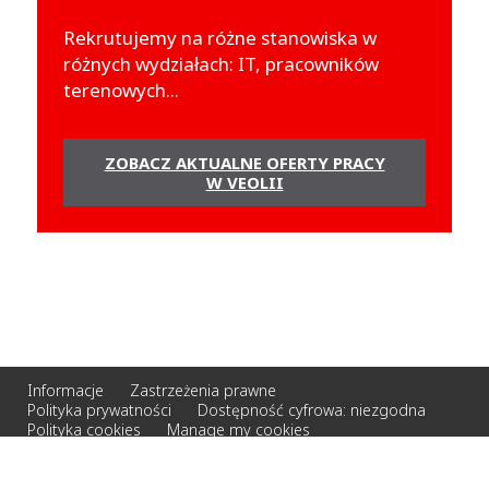
Rekrutujemy na różne stanowiska w
różnych wydziałach: IT, pracowników
terenowych...
ZOBACZ AKTUALNE OFERTY PRACY
W VEOLII
Informacje
Zastrzeżenia prawne
Polityka prywatności
Dostępność cyfrowa: niezgodna
Polityka cookies
Manage my cookies
© 2026 Veolia