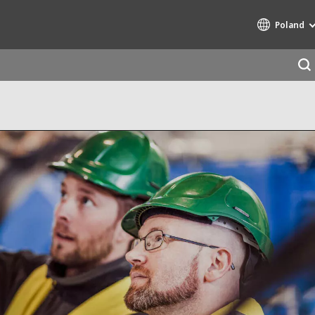
Poland
Specialty Brands
AIR QUALITY
ENGINEERING & CONSULTING
HAZARDOUS WASTE EUROPE
INDUSTRIES GLOBAL SOLUTIONS
NUCLEAR SOLUTIONS
OFIS
SEDE BENELUX
VEOLIA AGRICULTURE