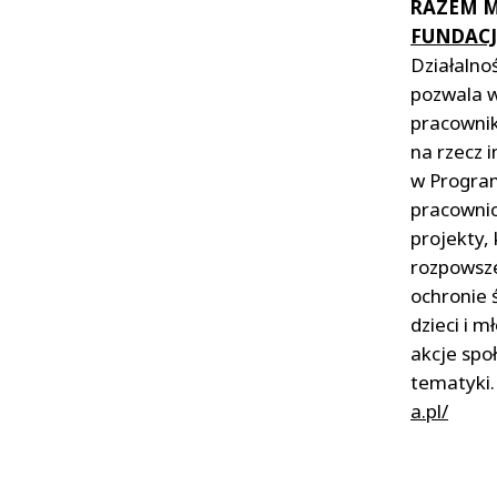
RAZEM M
FUNDACJ
Działalno
pozwala 
pracowni
na rzecz 
w Program
pracowni
projekty,
rozpowsze
ochronie 
dzieci i 
akcje społ
tematyki
a.pl/