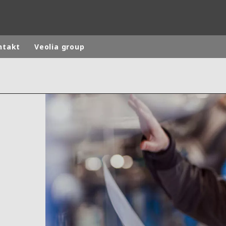
ntakt
Veolia group
rld
DLE EAST
EUROPE
LATIN AMERICA
AND NEW ZEALAND
NORTH AMERICA