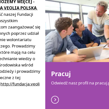
OŻEMY WIĘCEJ -
A VEOLIA POLSKA
ść naszej Fundacji
wszystkim
kom zaangażować się
innych poprzez udział
ie wolontariatu
czego. Prowadzimy
 które mają na celu
chnianie wiedzy o
środowiska wśród
młodzieży i prowadzimy
Pracuj
eczne z tej
Odwiedź nasz profil na pracuj.
.
http://fundacja.veoli