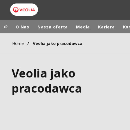
O Nas
Nasza oferta
Media
Kariera
Ko
Home
Veolia jako pracodawca
Veolia Group
In the wo
AFRICA - MID
VEOLIA.COM
Veolia jako
ASIA
CAMPUS
AUSTRALIA 
pracodawca
FOUNDATION
INSTITUTE