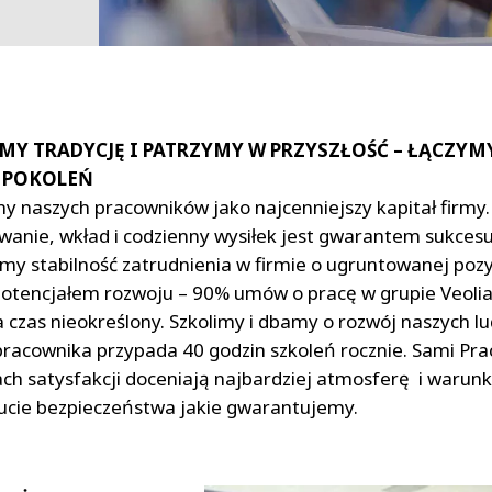
MY TRADYCJĘ I PATRZYMY W PRZYSZŁOŚĆ – ŁĄCZYM
 POKOLEŃ
y naszych pracowników jako najcenniejszy kapitał firmy. 
anie, wkład i codzienny wysiłek jest gwarantem sukcesu 
y stabilność zatrudnienia w firmie o ugruntowanej pozy
 potencjałem rozwoju – 90% umów o pracę w grupie Veolia
czas nieokreślony. Szkolimy i dbamy o rozwój naszych lu
racownika przypada 40 godzin szkoleń rocznie. Sami Pra
ch satysfakcji doceniają najbardziej atmosferę i warunk
ucie bezpieczeństwa jakie gwarantujemy.