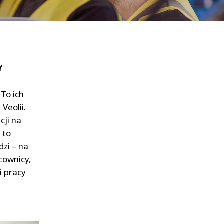
WATER TECHNOLOGIES
Y
To ich
Veolii.
cji na
 to
dzi – na
cownicy,
i pracy