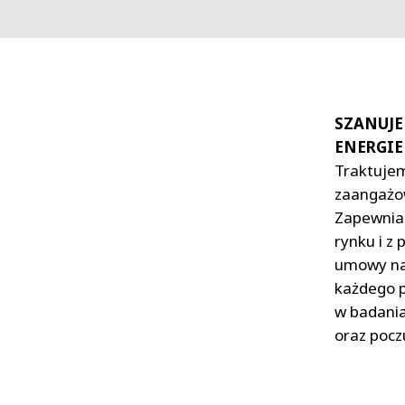
SZANUJE
ENERGIE
Traktujem
zaangażow
Zapewniam
rynku i z
umowy na 
każdego p
w badania
oraz pocz